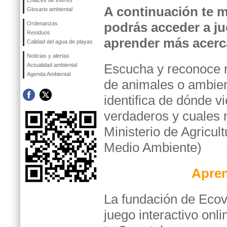
Enlaces de interés
A continuación te 
Glosario ambiental
podrás acceder a ju
Ordenanzas
Residuos
aprender más acerc
Calidad del agua de playas
Noticias y alertas
Escucha y reconoce 
Actualidad ambiental
Agenda Ambiental
de animales o ambie
identifica de dónde v
verdaderos y cuales n
Ministerio de Agricul
Medio Ambiente)
Apre
La fundación de Ecov
juego interactivo onl