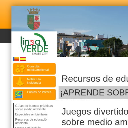
Consulta
medioambiental
Recursos de ed
Notifica tu
incidencia
¡APRENDE SOB
Puntos de interés
Guías de buenas prácticas
Juegos divertid
sobre medio ambiente
Especiales ambientales
sobre medio am
Recursos de educación
ambiental