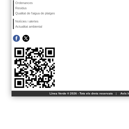
Ordenances
Residus
Qualitat de l'aigua de platges
Notícies i alertes
Actualitat ambiental
Línea Verde ® 2026 - Tots els drets reservats
|
Avís l