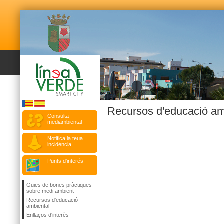
Recursos d'educació am
Consulta
mediambiental
Notifica la teua
incidència
Punts d'interés
Guies de bones pràctiques
sobre medi ambient
Recursos d'educació
ambiental
Enllaços d'interès