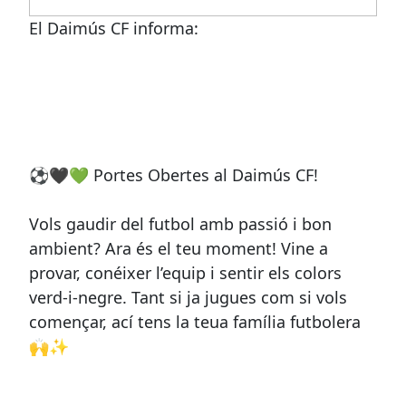
El Daimús CF informa:
⚽🖤💚 Portes Obertes al Daimús CF!
Vols gaudir del futbol amb passió i bon
ambient? Ara és el teu moment! Vine a
provar, conéixer l’equip i sentir els colors
verd-i-negre. Tant si ja jugues com si vols
començar, ací tens la teua família futbolera
🙌✨