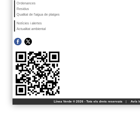
Ordenances
Residus
Qualitat de l'aigua de platges
Notícies i alertes
Actualitat ambiental
Línea Verde ® 2026 - Tots els drets reservats
|
Avís l