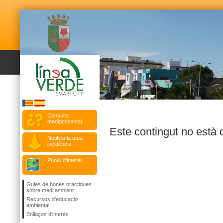
Consulta
mediambiental
Este contingut no està 
Notifica la teua
incidència
Punts d'interés
Guies de bones pràctiques
sobre medi ambient
Recursos d'educació
ambiental
Enllaços d'interès