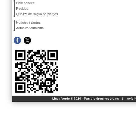
Ordenances
Residus
Qualitat de l'aigua de platges
Notícies i alertes
Actualitat ambiental
Línea Verde ® 2026 - Tots els drets reservats
|
Avís l