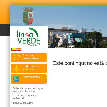
Consulta
mediambiental
Este contingut no està 
Notifica la teua
incidència
Punts d'interés
Guies de bones pràctiques
sobre medi ambient
Recursos d'educació
ambiental
Enllaços d'interès