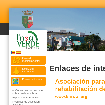
'
Consulta
medioambiental
Enlaces de int
Notifica tu
incidencia
Puntos de interés
Asociación para 
rehabilitación d
Guías de buenas prácticas
sobre medio ambiente
www.brinzal.org
Especiales ambientales
Recursos de educación
ambiental