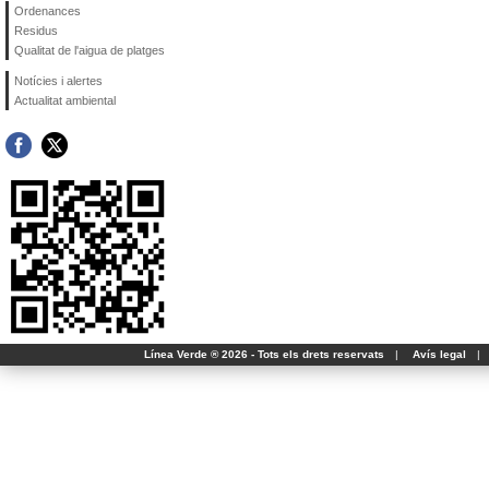
Ordenances
Residus
Qualitat de l'aigua de platges
Notícies i alertes
Actualitat ambiental
Línea Verde ® 2026 - Tots els drets reservats
|
Avís legal
|