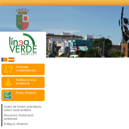
Consulta
mediambiental
Notifica la teua
incidència
Punts d'interés
Guies de bones pràctiques
sobre medi ambient
Recursos d'educació
ambiental
Enllaços d'interès