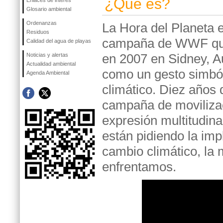
¿Qué es?
Enlaces de interés
Glosario ambiental
Ordenanzas
La Hora del Planeta 
Residuos
campaña de WWF q
Calidad del agua de playas
en 2007 en Sidney, Au
Noticias y alertas
Actualidad ambiental
como un gesto simból
Agenda Ambiental
climático. Diez años
campaña de movilizac
expresión multitudina
están pidiendo la imp
cambio climático, la
enfrentamos.