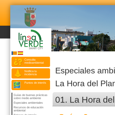
Consulta
medioambiental
Especiales ambi
Notifica tu
incidencia
La Hora del Pla
Puntos de interés
Guías de buenas prácticas
01. La Hora del
sobre medio ambiente
Especiales ambientales
Recursos de educación
ambiental