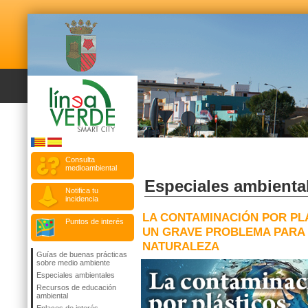
Consulta
medioambiental
Especiales ambienta
Notifica tu
incidencia
LA CONTAMINACIÓN POR PL
Puntos de interés
UN GRAVE PROBLEMA PARA
NATURALEZA
Guías de buenas prácticas
sobre medio ambiente
Especiales ambientales
Recursos de educación
ambiental